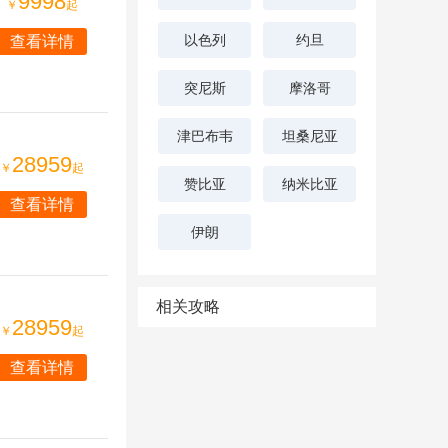
9998
￥
起
以色列
约旦
查看详情
突尼斯
摩洛哥
津巴布韦
坦桑尼亚
28959
￥
起
赞比亚
纳米比亚
查看详情
伊朗
相关攻略
28959
￥
起
查看详情