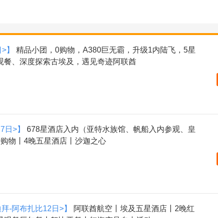
日>】
精品小团，0购物，A380巨无霸，升级1内陆飞，5星
观餐、深度探索古埃及，遇见奇迹阿联酋
7日>】
678星酒店入内（亚特水族馆、帆船入内参观、皇
0购物丨4晚五星酒店丨沙迦之心
迪拜-阿布扎比12日>】
阿联酋航空丨埃及五星酒店丨2晚红