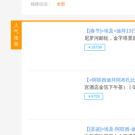
线路玩法：
全部
人
【[春节]<埃及+迪拜13
气
推
尼罗河邮轮，金字塔景
荐
￥16739
【<阿联酋迪拜阿布扎比
宫酒店金箔下午茶）丨
￥6703
【[圣诞]<埃及-阿联酋-