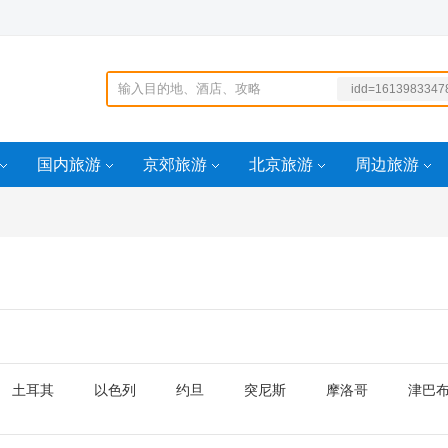
idd=1613983347
0aidd=16202672
43
国内旅游
京郊旅游
北京旅游
周边旅游
flidd=160567230
4
土耳其
以色列
约旦
突尼斯
摩洛哥
津巴