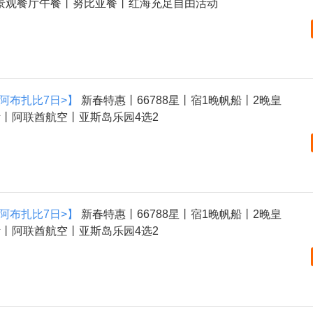
景观餐厅午餐丨努比亚餐丨红海充足自由活动
-阿布扎比7日>】
新春特惠丨66788星丨宿1晚帆船丨2晚皇
丨阿联酋航空丨亚斯岛乐园4选2
-阿布扎比7日>】
新春特惠丨66788星丨宿1晚帆船丨2晚皇
丨阿联酋航空丨亚斯岛乐园4选2