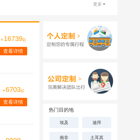
更多
16739
￥
起
查看详情
6703
￥
起
查看详情
热门目的地
埃及
迪拜
南非
土耳其