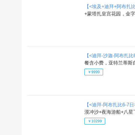
【<埃及+迪拜+阿布扎比1
+蒙塔扎皇宫花园，金字
【<迪拜-沙迦-阿布扎比6
餐含小费，亚特兰蒂斯自
￥9999
【<迪拜-阿布扎比6-7日
漠冲沙+夜海游船+八星
￥10299