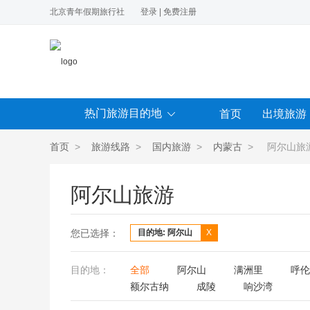
北京青年假期旅行社
登录
|
免费注册
热门旅游目的地
首页
出境旅游
首页
>
旅游线路
>
国内旅游
>
内蒙古
> 阿尔山旅
阿尔山旅游
您已选择：
目的地: 阿尔山
X
目的地：
全部
阿尔山
满洲里
呼伦
额尔古纳
成陵
响沙湾