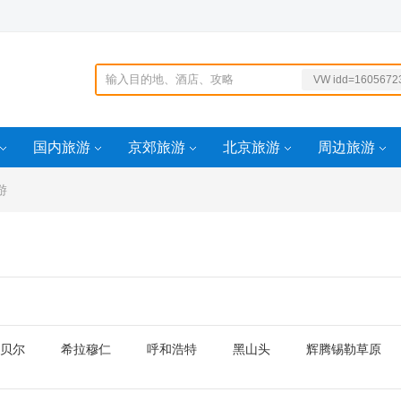
VW idd=1605672
494
-1200idd=162026
5443899idd=162
国内旅游
京郊旅游
北京旅游
周边旅游
73356499
4idd=161398334
游
4799idd=159306
568946
贝尔
希拉穆仁
呼和浩特
黑山头
辉腾锡勒草原