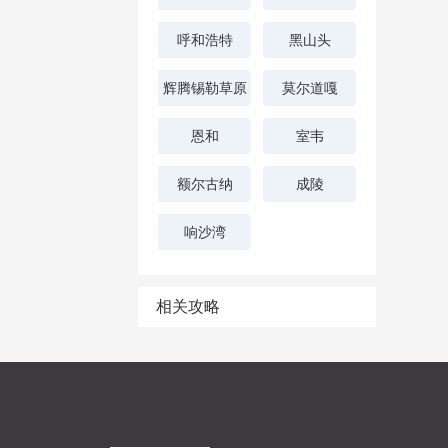
呼和浩特
黑山头
辉腾锡勒草原
莫尔道嘎
恩和
室韦
额尔古纳
成陵
响沙湾
相关攻略