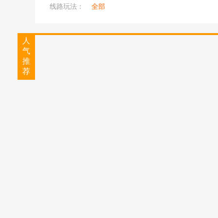
线路玩法：
全部
人
气
推
荐