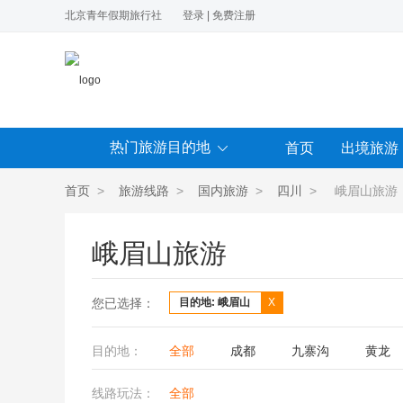
北京青年假期旅行社
登录
|
免费注册
热门旅游目的地
首页
出境旅游
首页
>
旅游线路
>
国内旅游
>
四川
> 峨眉山旅游
峨眉山旅游
您已选择：
目的地: 峨眉山
X
目的地：
全部
成都
九寨沟
黄龙
线路玩法：
全部