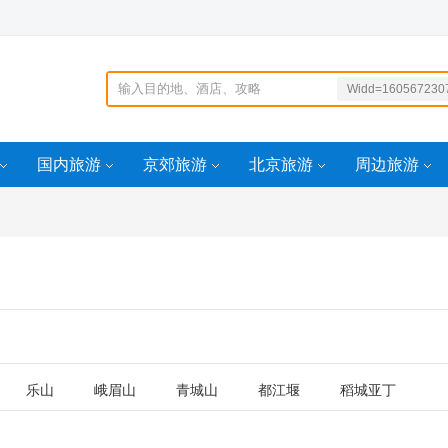
Widd=160567230
4
Widd=160567230
4
国内旅游
京郊旅游
北京旅游
周边旅游
-1200idd=161398
7804
乐山
峨眉山
青城山
都江堰
稻城亚丁