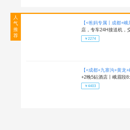
人
【<爸妈专属丨成都+峨
气
推
店，专车24H接送机，
荐
￥2274
【<成都+九寨沟+黄龙+
+2晚5鉆酒店丨峨眉段
￥4403