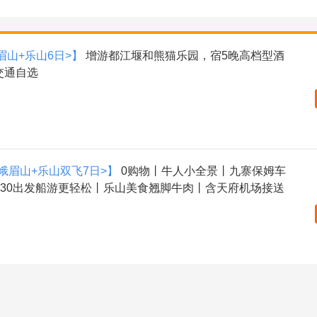
眉山+乐山6日>】
增游都江堰和熊猫乐园，宿5晚高档型酒
交通自选
峨眉山+乐山双飞7日>】
0购物丨牛人小全景丨九寨保姆车
8:30出发船游更轻松丨乐山美食翘脚牛肉丨含天府机场接送