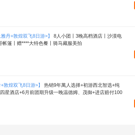
上雅丹+敦煌双飞8日游>】
8人小团丨3晚高档酒店丨沙漠电
帐篷丨赠****大特色餐丨骑马藏服美拍
卡+敦煌双飞8日游>】
热销9年萬人选择+初游西北智选+纯
/四星酒店+6月前团期升级一晚温德姆、茂御+进店赔付100