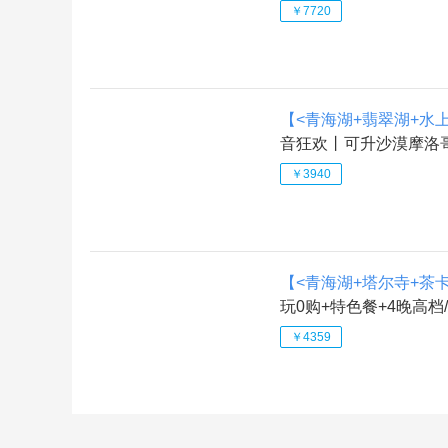
￥7720
【<青海湖+翡翠湖+水
音狂欢丨可升沙漠摩洛哥
￥3940
【<青海湖+塔尔寺+茶
玩0购+特色餐+4晚高档
0元
￥4359