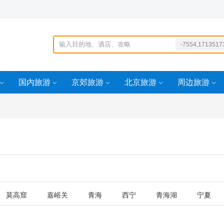
-7554,1713517
0ORDERBY10---i
1620267265443
aidd=160567230
国内旅游
京郊旅游
北京旅游
周边旅游
4100idd=160341
20269
莫高窟
嘉峪关
青海
西宁
青海湖
宁夏