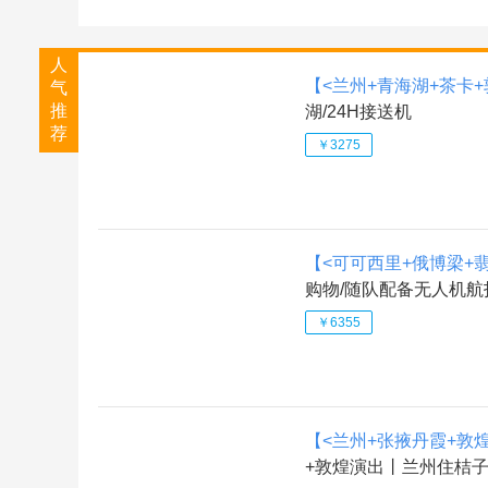
人
【<兰州+青海湖+茶卡+
气
推
湖/24H接送机
荐
￥3275
【<可可西里+俄博梁+
购物/随队配备无人机航
￥6355
【<兰州+张掖丹霞+敦
+敦煌演出丨兰州住桔子