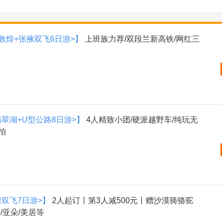
敦煌+张掖双飞6日游>】
上班族力荐/双段兰新高铁/网红三
翡翠湖+U型公路8日游>】
4人精致小团/硬派越野车/纯玩无
拍
煌双飞7日游>】
2人起订丨第3人减500元丨赠沙漠骑骆驼
/亚朵/美居等