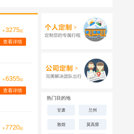
3275
￥
起
查看详情
6355
￥
起
查看详情
热门目的地
甘肃
兰州
敦煌
莫高窟
7720
￥
起