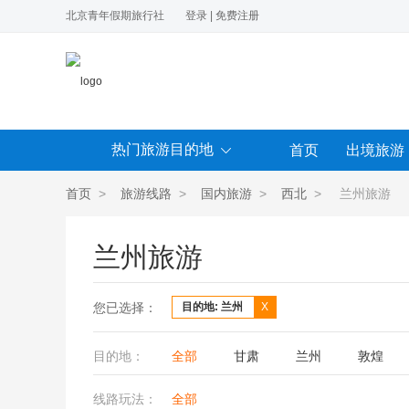
北京青年假期旅行社
登录
|
免费注册
热门旅游目的地
首页
出境旅游
首页
>
旅游线路
>
国内旅游
>
西北
> 兰州旅游
兰州旅游
您已选择：
目的地: 兰州
X
目的地：
全部
甘肃
兰州
敦煌
线路玩法：
全部