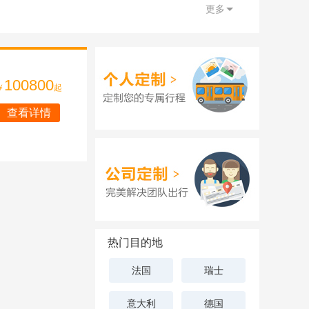
更多
100800
￥
起
查看详情
热门目的地
法国
瑞士
意大利
德国