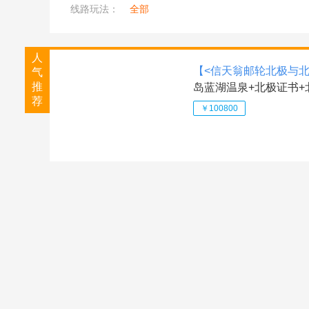
线路玩法：
全部
人
【<信天翁邮轮北极与北
气
推
岛蓝湖温泉+北极证书+
荐
￥100800