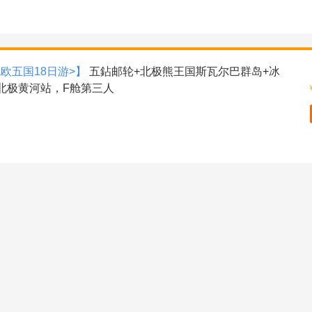
欧五国18日游>】
五鉆邮轮+北极熊王国斯瓦尔巴群岛+冰
北极黄河站，F舱第三人