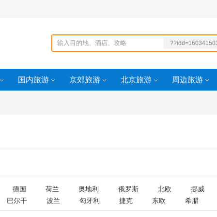
??idd=16034150
269
qid
?)))ORDER
国内旅游
京郊旅游
北京旅游
周边旅游
德国
荷兰
奥地利
俄罗斯
北欧
挪威
巴尔干
波兰
匈牙利
捷克
东欧
希腊