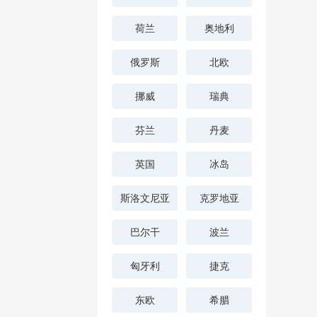
荷兰
奥地利
俄罗斯
北欧
挪威
瑞典
芬兰
丹麦
英国
冰岛
斯洛文尼亚
克罗地亚
巴尔干
波兰
匈牙利
捷克
东欧
希腊