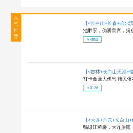
人
【<长白山+长春+哈尔
气
推
池胜景，伪满皇宫，揭
荐
￥4802
【<吉林+长白山天池+
打卡金鼎大佛/朝族民俗村
￥3126
【<大连+丹东+长白山+
鸭绿江断桥，大连旅顺