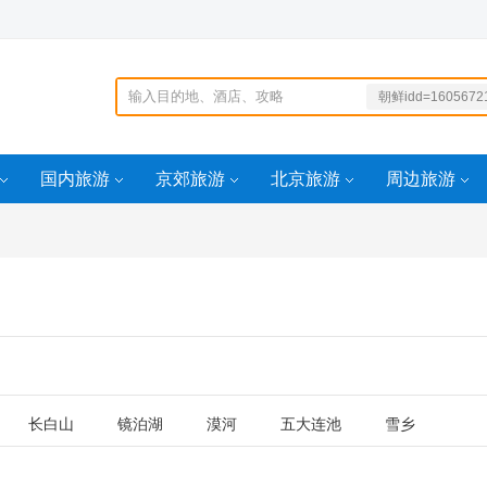
朝鲜idd=1605672
285
_idd=162837733
99100idd=15930
国内旅游
京郊旅游
北京旅游
周边旅游
9568946
4idd=159306869
946
长白山
镜泊湖
漠河
五大连池
雪乡