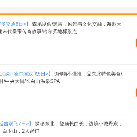
滨多交通6日>】
森系度假/黑吉，风景与文化交融，邂逅天
秘末代皇帝传奇故事/哈尔滨地标景点
镜泊湖+哈尔滨双飞5日>】
0购物不强推，品东北特色美食/
/中央大街/长白山温泉SPA
延吉双飞7日>】
探秘东北，登顶长白长，边境小城丹东，
，白玉山，2人起订