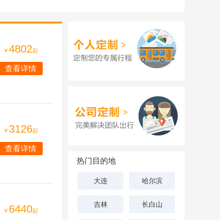
4802
￥
起
查看详情
3126
￥
起
查看详情
热门目的地
大连
哈尔滨
吉林
长白山
6440
￥
起