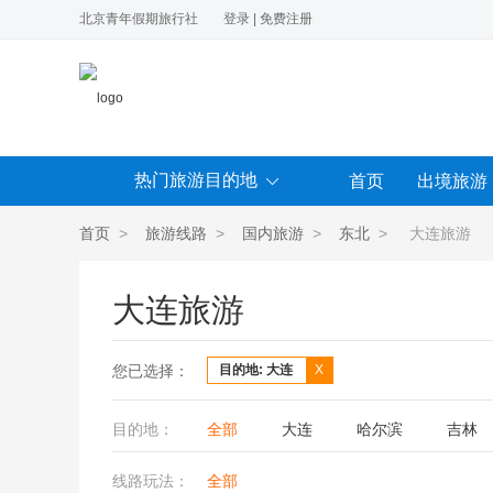
北京青年假期旅行社
登录
|
免费注册
热门旅游目的地
首页
出境旅游
首页
>
旅游线路
>
国内旅游
>
东北
> 大连旅游
大连旅游
您已选择：
目的地: 大连
X
目的地：
全部
大连
哈尔滨
吉林
线路玩法：
全部