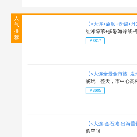
人
【<大连+旅顺+盘锦+丹
气
推
红滩绿苇+多彩海岸线+
荐
订）
￥3817
【<大连全景金市旅+发
畅玩一整天，市中心高档
￥3605
【<大连-金石滩-出海垂
假空间