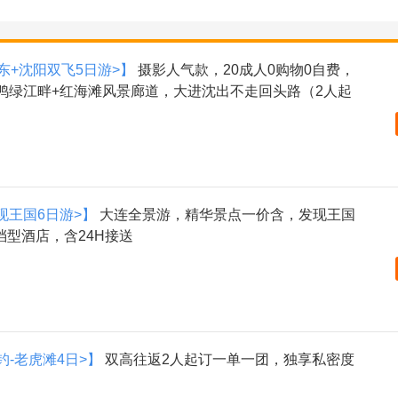
东+沈阳双飞5日游>】
摄影人气款，20成人0购物0自费，
鸭绿江畔+红海滩风景廊道，大进沈出不走回头路（2人起
现王国6日游>】
大连全景游，精华景点一价含，发现王国
型酒店，含24H接送
钓-老虎滩4日>】
双高往返2人起订一单一团，独享私密度