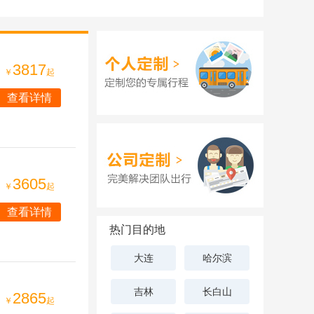
3817
￥
起
查看详情
3605
￥
起
查看详情
热门目的地
大连
哈尔滨
吉林
长白山
2865
￥
起