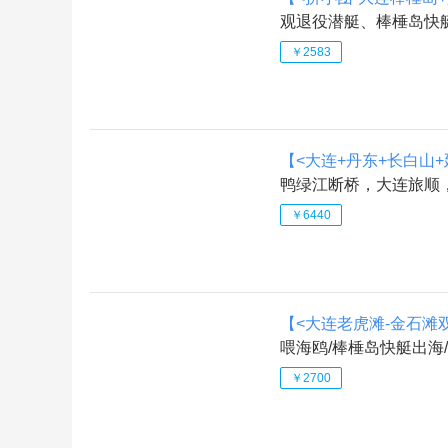
观退役潜艇、棒棰岛快艇
￥2583
【<大连+丹东+长白山+
鸭绿江断桥，大连旅顺
￥6440
【<大连老虎滩-金石滩
喂海鸥/棒棰岛快艇出海/
￥2700