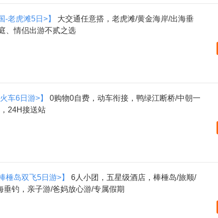
国-老虎滩5日>】
大交通任意搭，老虎滩/黄金海岸/出海垂
家庭、情侣出游不贰之选
阳火车6日游>】
0购物0自费，动车衔接，鸭绿江断桥/中朝一
，24H接送站
+棒棰岛双飞5日游>】
6人小团，五星级酒店，棒棰岛/旅顺/
垂钓，亲子游/爸妈放心游/专属假期