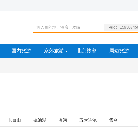
�idd=15930745
4764
-1200idd=0idd=1
267265443
国内旅游
京郊旅游
北京旅游
周边旅游
è‹±
长白山
镜泊湖
漠河
五大连池
雪乡