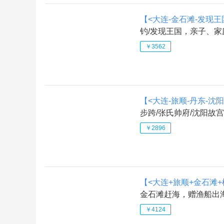
【<大连-金石滩-发现王
钓/发现王国，亲子、
￥3562
【<大连-旅顺-丹东-沈
步跨/张氏帅府/沈阳故宫
￥2896
【<大连+旅顺+金石滩
金石滩赶海，赠渔船出海
￥4124