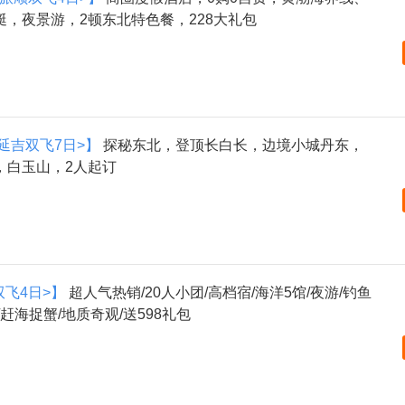
，夜景游，2顿东北特色餐，228大礼包
延吉双飞7日>】
探秘东北，登顶长白长，边境小城丹东，
，白玉山，2人起订
双飞4日>】
超人气热销/20人小团/高档宿/海洋5馆/夜游/钓鱼
赶海捉蟹/地质奇观/送598礼包