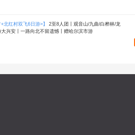
村+北红村双飞6日游>】
2至8人团丨观音山/九曲/白桦林/龙
丨游大兴安丨一路向北不留遗憾丨赠哈尔滨市游