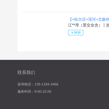
【<哈尔滨+漠河+北极
江**湾（景交全含）
￥3939
联系我们
咨询电话：139-1184-3466
服务时间：8:00-22:00