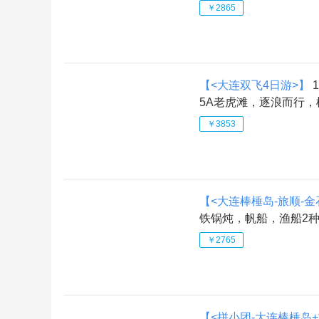
￥2865
【<大连双飞4日游>】
5A老虎滩，逐浪而行，
￥3853
【<大连棒棰岛-旅顺-
铁锅炖，帆船，渔船2种
￥2765
【<拼小团-大连棒棰岛