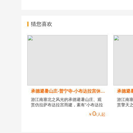
猜您喜欢
承德避暑山庄-普宁寺-小布达拉宫休闲2日游
承德避
游江南塞北之风光的承德避暑山庄、观
游江南
赏仿拉萨布达拉宫而建，素有“小布达拉
赏擎天
宫”之称普陀宗乘之庙
秀，矗
0
￥
/人起