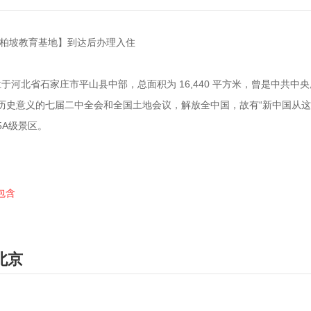
【西柏坡教育基地】到达后办理入住
西柏坡位于河北省石家庄市平山县中部，总面积为 16,440 平方米，曾是
历史意义的七届二中全会和全国土地会议，解放全中国，故有“新中国从这里
5A级景区。
包含
北京