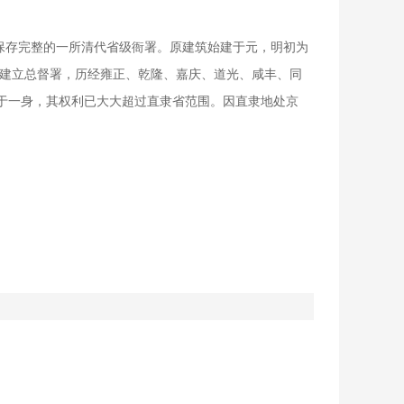
中国保存完整的一所清代省级衙署。原建筑始建于元，明初为
式建立总督署，历经雍正、乾隆、嘉庆、道光、咸丰、同
于一身，其权利已大大超过直隶省范围。因直隶地处京