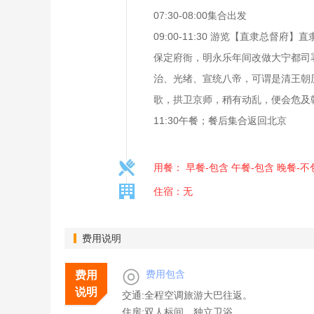
07:30-08:00集合出发
09:00-11:30 游览【直隶
保定府衙，明永乐年间改做大宁都司
治、光绪、宣统八帝，可谓是清王朝
歌，拱卫京师，稍有动乱，便会危及
11:30午餐；餐后集合返回北京
用餐： 早餐-包含 午餐-包含 晚餐-不
住宿：无
费用说明
◎
费用包含
费用
说明
交通:全程空调旅游大巴往返。
住房:双人标间，独立卫浴