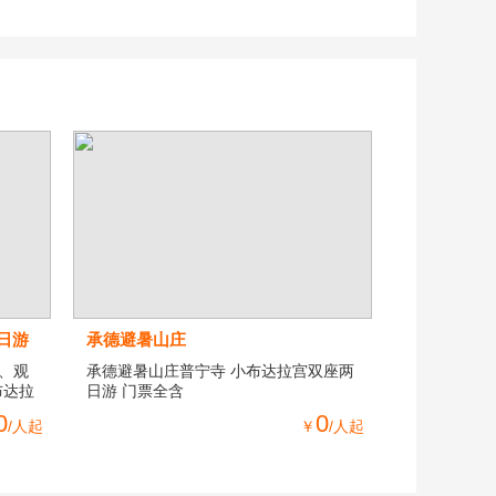
日游
承德避暑山庄
、观
承德避暑山庄普宁寺 小布达拉宫双座两
布达拉
日游 门票全含
0
0
/人起
￥
/人起