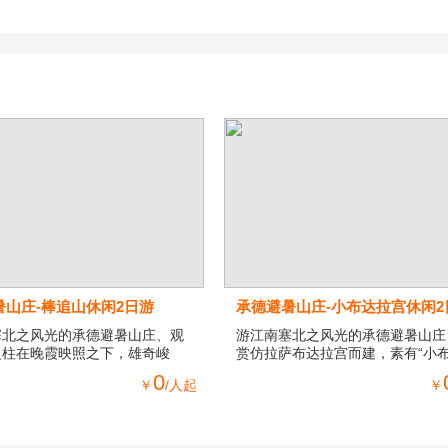
暑山庄-棒追山休闲2日游
承德避暑山庄-小布达拉宫休闲2
塞北之风光的承德避暑山庄、观
游江南塞北之风光的承德避暑山庄
之柱在晚霞映照之下，雄奇峻
赏仿拉萨布达拉宫而建，素有“小
然倚天，蔚为壮观。
宫”之称普陀宗乘之庙
0
￥
/人起
￥