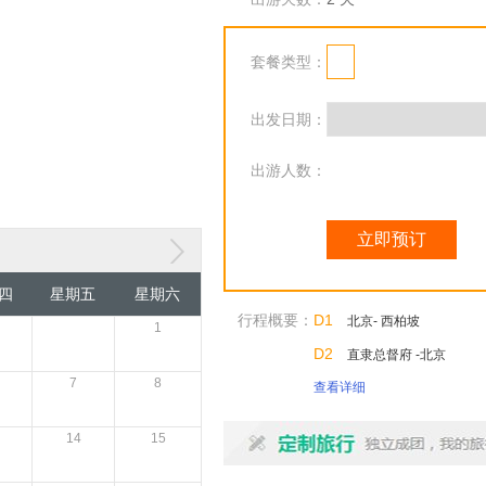
套餐类型：
出发日期：
出游人数：
立即预订
四
星期五
星期六
行程概要：
D1
北京- 西柏坡
1
D2
直隶总督府 -北京
7
8
查看详细
14
15