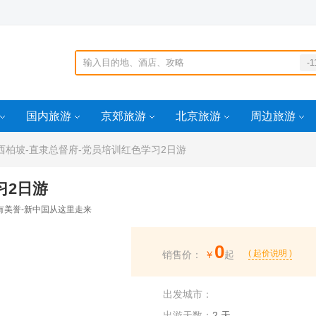
-1
-3516)OR4451=7
idd=1603415032
国内旅游
京郊旅游
北京旅游
周边旅游
9
/idd=1605672307
100id
柏坡-直隶总督府-党员培训红色学习2日游
习2日游
有美誉-新中国从这里走来
0
( 起价说明 )
销售价：
￥
起
出发城市：
出游天数：
2 天