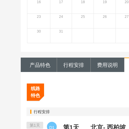
16
17
18
19
20
23
24
25
26
27
30
31
产品特色
行程安排
费用说明
线路
特色
行程安排
第1天
第1天
北京- 西柏坡
D1