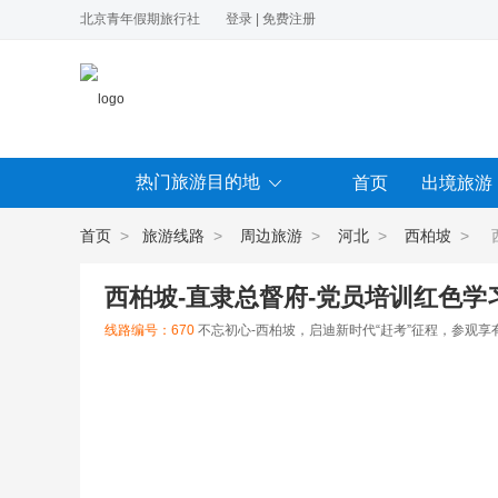
北京青年假期旅行社
登录
|
免费注册
热门旅游目的地
首页
出境旅游
首页
>
旅游线路
>
周边旅游
>
河北
>
西柏坡
> 西
西柏坡-直隶总督府-党员培训红色学
线路编号：670
不忘初心-西柏坡，启迪新时代“赶考”征程，参观享