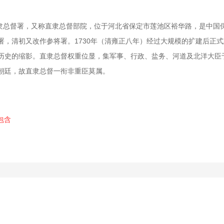
总督府】直隶总督署，又称直隶总督部院，位于河北省保定市莲池区裕华路，是
署，清初又改作参将署。1730年（清雍正八年）经过大规模的扩建后正
历史的缩影。直隶总督权重位显，集军事、行政、盐务、河道及北洋大臣
朝廷，故直隶总督一衔非重臣莫属。
包含