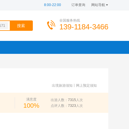
8:00-22:00
订单查询
网站导航
全国服务热线
139-1184-3466
171
216
026
100
494
d=0
出境旅游须知
丨
网上预定须知
满意度
出游人数：
7315
人次
100%
点评人数：
7323
人次