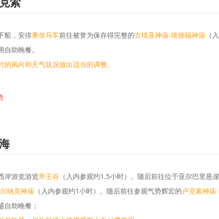
克索
下船，安排
前往被誉为保存得完整的
（入
乘坐马车
古埃及神庙-埃德福神庙
用自助晚餐。
时的风向和天气状况做出适当的调整。
含
海
西岸游览游览
帝王谷
（入内参观约1.5小时）。随后前往位于亚尔巴里悬
尔纳克神庙
（入内参观约1小时）。随后前往参观气势辉宏的
卢克索神庙
盛自助晚餐；