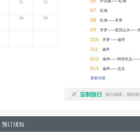
D6
卢克索——红海
21
22
D7
红海
28
29
D8
红海——开罗
D9
开罗——亚历山大——
D10
开罗——迪拜
D11
迪拜
D12
迪拜——阿布扎比——
D13
迪拜——北京
查看详细
预订须知