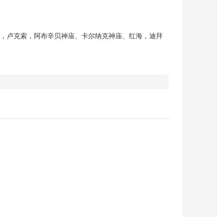
福，卢克索，阿布辛贝神庙、卡尔纳克神庙、红海，迪拜