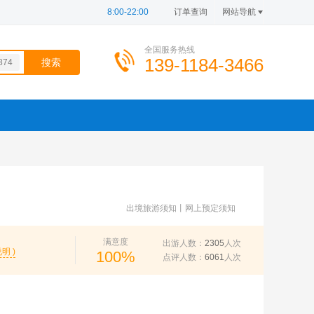
8:00-22:00
订单查询
网站导航
全国服务热线
139-1184-3466
874
074
901
246
100
'"\(
出境旅游须知
丨
网上预定须知
满意度
出游人数：
2305
人次
明 )
100%
点评人数：
6061
人次