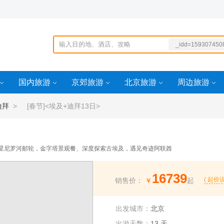
_idd=159307450
764901idd=1593
50874764
Ridd=160343927
国内旅游
京郊旅游
北京旅游
周边旅游
97
北京)))ornot47
迪拜
> [春节]<埃及+迪拜13日>
，5星尼罗河邮轮，金字塔景观餐、深度探索古埃及，遇见奇迹阿联酋
16739
( 起价说
销售价：
￥
起
出发城市：
北京
出游天数：
13 天