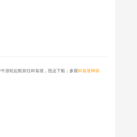
中午游轮起航前往科翁坡，抵达下船；参观
科翁坡神庙