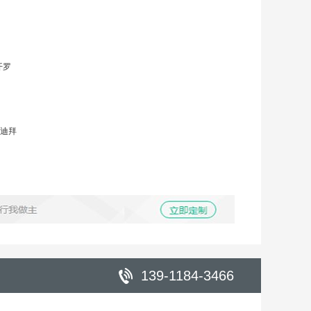
开罗
迪拜
139-1184-3466