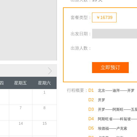
套餐类型：
￥16739
出发日期：
出游人数：
立即预订
四
星期五
星期六
行程概要：
D1
北京——迪拜——开罗
1
D2
开罗
7
8
D3
开罗——阿斯旺——五
D4
阿斯旺省——科翁坡—
14
15
D5
埃德福——卢克索