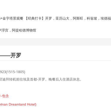
助+金字塔景观餐 【经典打卡】开罗，亚历山大，阿斯旺，科翁坡，埃德
卢浮宫，阿提哈德博物馆
——开罗
3(1515-1805)
经迪拜转机前往埃及首都-开罗。晚餐后入住酒店休息。
餐-包含
Dreamland Hotel)