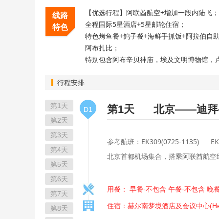
【优选行程】阿联酋航空+增加一段内陆飞；
线路
全程国际5星酒店+5星邮轮住宿；
特色
特色烤鱼餐+鸽子餐+海鲜手抓饭+阿拉伯自
阿布扎比；
特别包含阿布辛贝神庙，埃及文明博物馆，
行程安排
第1天
第1天
北京——迪拜
D1
第2天
第3天
参考航班：EK309(0725-1135) EK92
第4天
北京首都机场集合，搭乘阿联酋航空
第5天
第6天
用餐： 早餐-不包含 午餐-不包含 晚
第7天
住宿：赫尔南梦境酒店及会议中心(Helnan 
第8天