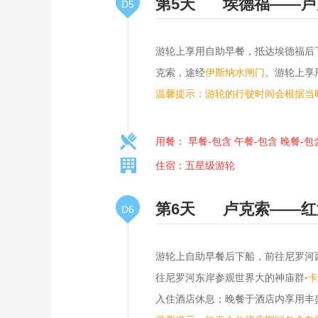
第5天
埃德福——卢
D5
游轮上享用自助早餐，抵达埃德福后
克索，途经
。游轮上享
伊斯纳水闸门
温馨提示：游轮的行驶时间会根据当
用餐： 早餐-包含 午餐-包含 晚餐-包
住宿：五星级游轮
第6天
卢克索——红
D6
游轮上自助早餐后下船，前往尼罗河
往尼罗河东岸参观世界大的神庙群-
卡
入住酒店休息；晚餐于酒店内享用丰