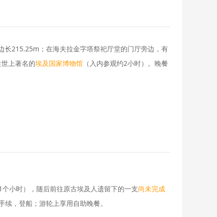
边长215.25m；在海夫拉金字塔祭祀厅堂的门厅旁边，有
往世上著名的
（入内参观约2小时）。晚餐
埃及国家博物馆
1个小时），随后前往原古埃及人遗留下的一支
尚未完成
船手续，登船；游轮上享用自助晚餐。