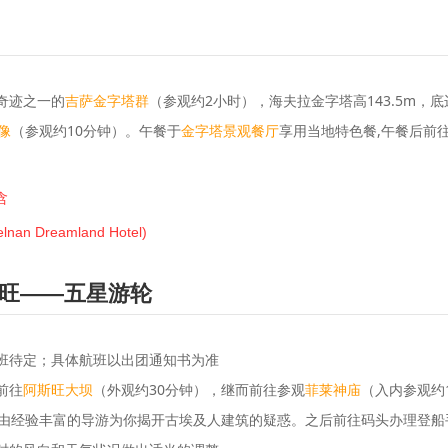
奇迹之一的
（参观约2小时），海夫拉金字塔高143.5m，底
吉萨金字塔群
（参观约10分钟）。午餐于
享用当地特色餐,午餐后前
像
金字塔景观餐厅
含
Dreamland Hotel)
旺——五星游轮
班待定；具体航班以出团通知书为准
前往
阿斯旺大坝
（外观约30分钟），继而前往参观
菲莱神庙
（入内参观约
，由经验丰富的导游为你揭开古埃及人建筑的疑惑。之后前往码头办理登