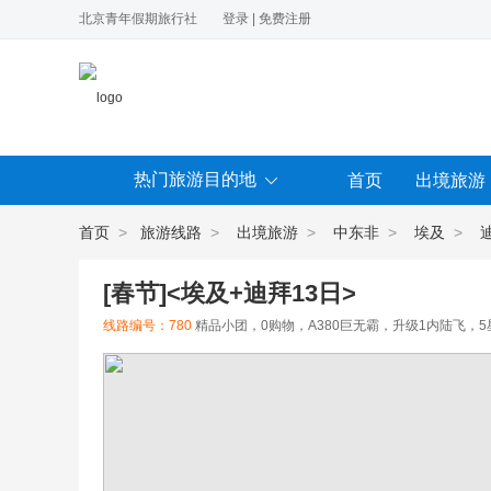
北京青年假期旅行社
登录
|
免费注册
热门旅游目的地
首页
出境旅游
首页
>
旅游线路
>
出境旅游
>
中东非
>
埃及
>
[春节]<埃及+迪拜13日>
线路编号：780
精品小团，0购物，A380巨无霸，升级1内陆飞