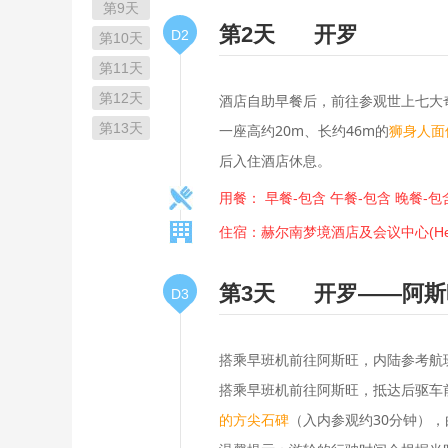
第9天
第2天
开罗
D2
第10天
第11天
第12天
酒店自助早餐后，前往参观世上七大
第13天
一座高约20m、长约46m的
狮身人面
后入住酒店休息。
用餐： 早餐-包含 午餐-包含 晚餐-包
住宿：赫尔南梦境酒店及会议中心(Helnan 
第3天
开罗——阿斯
D3
搭乘早班机前往阿斯旺，内陆参考航
搭乘早班机前往阿斯旺，抵达后驱车
的方尖石碑
（入内参观约30分钟）