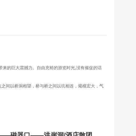
带来的巨大震撼力。自由充裕的游览时光,没有催促的话
坑之间以桥洞相望，桥与桥之间以坑相连，规模宏大，气
——磁器口——洪崖洞/酒店散团