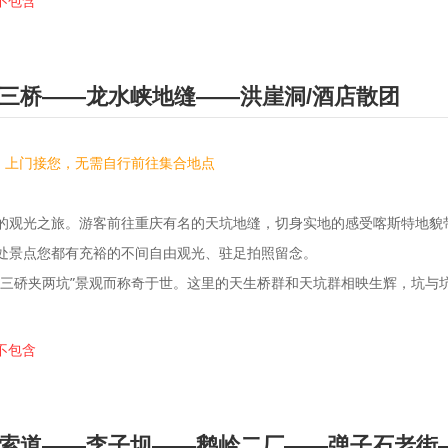
-不包含
三桥——龙水峡地缝——洪崖洞/酒店散团
，上门接您，无需自行前往集合地点
的观光之旅。游客前往重庆有名的天坑地缝，切身实地的感受喀斯特地貌
处景点您都有充裕的不间自由观光、驻足拍照留念。
“三硚夹两坑”景观而称奇于世。这里的天生桥群和天坑群相映生辉，坑与
-不包含
索道——李子坝——鹅岭二厂——弹子石老街