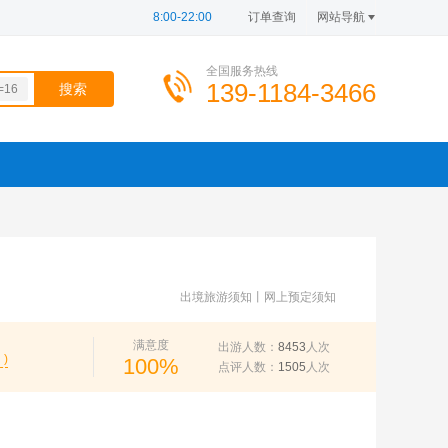
8:00-22:00
订单查询
网站导航
全国服务热线
139-1184-3466
=16
0id
d=0
745
901
R8v
654
899
出境旅游须知
丨
网上预定须知
满意度
出游人数：
8453
人次
 )
100%
点评人数：
1505
人次