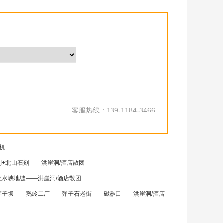
客服热线：139-1184-3466
接机
+北山石刻——洪崖洞/酒店散团
水峡地缝——洪崖洞/酒店散团
子坝——鹅岭二厂——弹子石老街——磁器口——洪崖洞/酒店