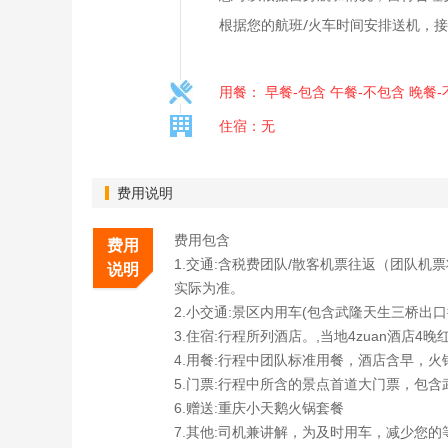
根据您的航班/火车时间安排送机，
用餐： 早餐-包含 午餐-不包含 晚餐
住宿：无
费用说明
费用包含
费用
1.交通:含税费团队/散客机票往返（团队机
说明
实际为准。
2.小交通:景区内用车(包含武隆天生三桥出
3.住宿:行程所列酒店。,当地4zuan酒店4
4.用餐:行程中团队标准用餐，酒店含早，
5.门票:行程中所含的景点首道大门票，包
6.赠送:重庆小天鹅火锅套餐
7.其他:司机兼讲解，为及时用车，减少您