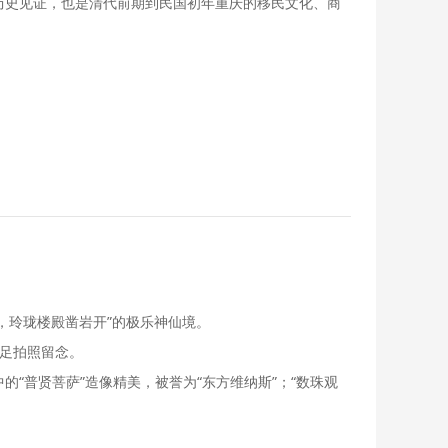
历史见证，也是清代前期到民国初年重庆的移民文化、商
，玲珑楼殿凿岩开”的极乐神仙境。
驻足拍照留念。
“普贤菩萨”造像精美，被誉为“东方维纳斯”；“数珠观