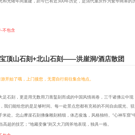
光和光绪年间重建，距今已有近300年历史，是清代重庆作为繁华商皋的
餐-不包含
宝顶山石刻+北山石刻——洪崖洞/酒店散团
日游开始了哦，上门接您，无需自行前往集合地点。
大足石刻，更是用无数用刀凿錾刻而成的中国风情画卷，三千诸佛云中现
语，我们能给您的是足够时间。每一处景点您都有充裕的不间自由观光、
米处。北山摩崖石刻佛像雕刻精细，体态俊逸，风格独特。“心神车窟”中的
相当高超的技艺；“地藏变像”则又大刀阔斧地表现，独具一格。