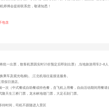
接机师傅会提前联系您，敬请知悉！
-不包含
票将统一出票，散客机票因实时计价预定后即刻出票）,当地旅游用车2~8人
口换乘车及观光电梯)。,江北机场往返接送服务。
晚红墣假日酒店。
火锅一次（中式餐或自助餐或特色餐，含飞机上用餐，自由活动期间用餐
含武隆天生三桥门票，龙水峡地缝门票，大足石刻门票。
的等待时间，司机不跟随进入景区