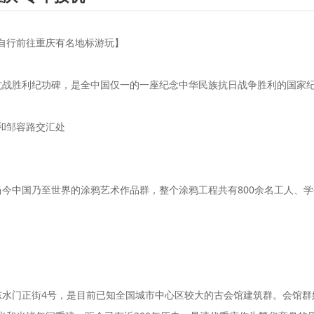
自行前往重庆有名地标游玩】
抗战胜利纪功碑，是全中国仅一的一座纪念中华民族抗日战争胜利的国家
和邹容路交汇处
今中国乃至世界的涂鸦艺术作品群，整个涂鸦工程共有800余名工人、学
东水门正街4号，是目前已知全国城市中心区较大的古会馆建筑群。会馆