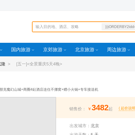
)))ORDERBY2idd
03439272469710
VW ?Lidd=15930
国内旅游
京郊旅游
北京旅游
周边旅游
0874764
xJ7kQ9mW2pL5n
武隆
> [五一]<全景重庆5天4晚>
B4idd=16202672
43
朋克魔幻山城+商圈4鉆酒店连住不挪窝+赠小火锅+专车接送机
3482
( 起价说明
销售价：
￥
起
出发城市：
北京
出游天数：
5 天