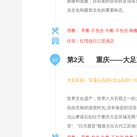
新建和改建，目前看的会馆群是清道
业文化和建筑文化的重要标志。
用餐： 早餐-不包含 午餐-不包含 晚
住宿：红墣假日江景酒店
第2天
重庆——大足
D2
大足石刻：宝顶山石刻+北山石刻一
世界文化遗产，世界八大石窟之一的
自由充裕的游览时光,没有催促的话
北山摩崖石刻位于重庆大足区城北两千
音”、“日月观音”都显示出古代工匠