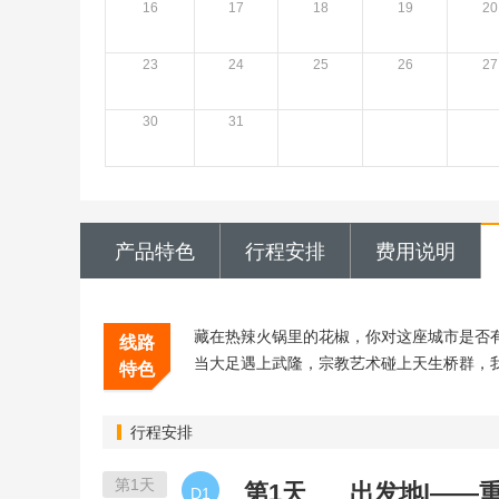
16
17
18
19
20
23
24
25
26
27
30
31
产品特色
行程安排
费用说明
藏在热辣火锅里的花椒，你对这座城市是否有
线路
当大足遇上武隆，宗教艺术碰上天生桥群，
特色
行程安排
第1天
第1天
出发地|——
D1