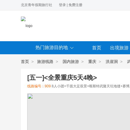
北京青年假期旅行社
登录
|
免费注册
热门旅游目的地
首页
出境旅游
首页
>
旅游线路
>
国内旅游
>
重庆
>
洪崖洞
>
[五一]<全景重庆5天4晚>
线路编号：909
8人小团+千面大足双景+喀斯特武隆天坑地缝+赛博