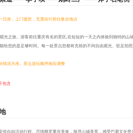
一日游，上门接您，无需自行前往集合地点
的观光之旅。游客前往重庆有名的景区,在短短的一天之内体验到独特的山
们能给您的是足够时间。每一处景点您都有充裕的不间自由观光、驻足拍照
际情况为准。景点游玩顺序相应调整
-不包含
地
安排自由活动行程。尽情网罗重庆美食，探寻山城美景，感受巴蜀文化带