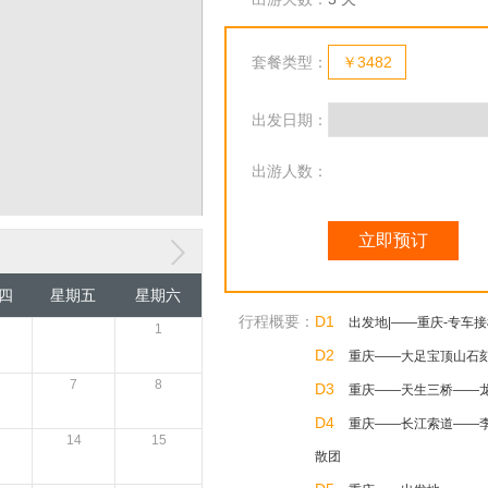
套餐类型：
￥3482
出发日期：
出游人数：
立即预订
四
星期五
星期六
行程概要：
D1
出发地|——重庆-专车
1
D2
重庆——大足宝顶山石刻
7
8
D3
重庆——天生三桥——龙
D4
重庆——长江索道——李
14
15
散团