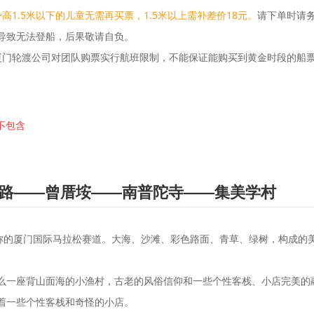
1.5米以下的儿童无需再买票，1.5米以上需补差价18元。
请下单时请
导致无法登船，后果敬请自负。
厦门轮渡公司对团队购票实行航班限制，不能保证能购买到黄金时段的船
-不包含
路——曾厝垵——南普陀寺——集美学村
之称的厦门国际马拉松赛道。大海、沙滩、彩色路面、青草、绿树，构成的
么一座背山面海的小渔村，古老的风俗信仰和一些个性客栈、小店完美的
着一些个性客栈和奇怪的小店。