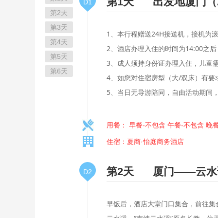
第1天
出发地厦门（
D1
第2天
第3天
1、本行程赠送24H接送机，接机为
第4天
2、酒店办理入住的时间为14:00
第5天
3、成人须持身份证办理入住，儿童
第6天
4、如您对住宿房型（大/双床）有
5、当日无导游陪同，自由活动期间，请
用餐： 早餐-不包含 午餐-不包含 晚
住宿：夏商·怡庭商务酒店
第2天
厦门——云水
D2
早饭后，酒店大堂门口集合，前往集