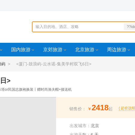
??id
Fidd=159307450
764901idd=1605
国内旅游
京郊旅游
北京旅游
周边旅游
160285
vw �lidd=16034
724697
浪屿
> <厦门-鼓浪屿-云水谣-集美学村双飞6日>
日>
珠塔or民国志旗袍换装丨赠时尚渔夫帽+接送机
2418
( 起价说明
销售价：
￥
起
出发城市：
北京
出游天数：
6 天