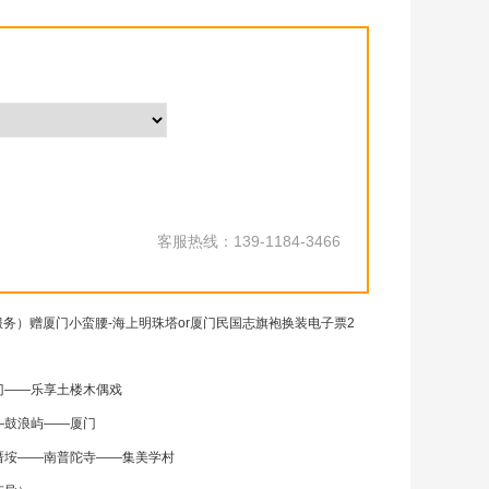
客服热线：139-1184-3466
服务）赠厦门小蛮腰-海上明珠塔or厦门民国志旗袍换装电子票2
门——乐享土楼木偶戏
—鼓浪屿——厦门
厝垵——南普陀寺——集美学村