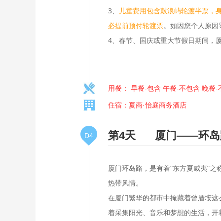
3、
儿童费用包含鼓浪屿轮渡半票，身高
必提前预付轮渡票
。如因您个人原因
4、春节、国庆或重大节假日期间，
用餐： 早餐-包含 午餐-不包含 晚餐
住宿：夏商·怡庭商务酒店
第4天
厦门——环岛
D4
厦门环岛路，是有着“东方夏威夷”
热带风情。
在厦门繁华的都市中掩藏着曾厝垵这
着采集阳光、音乐和梦想的生活，开