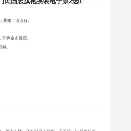
厦门民国志旗袍换装电子票2选1
另行通知，请谅解。
，凭押金条退还。
谅解。