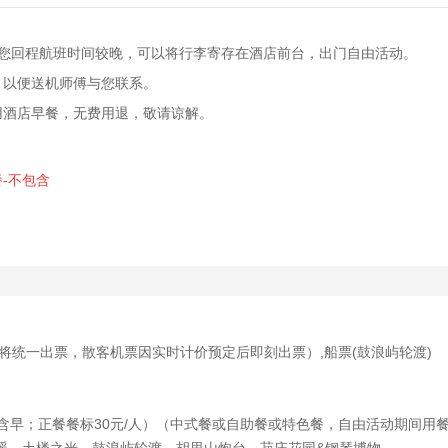
，若您回程航班时间较晚，可以将行李寄存在酒店前台，出门自由活动。
，以便送机师傅与您联系。
用酒店早餐，无费用退，敬请谅解。
餐-不包含
票将统一出票，散客机票因实时计价预定后即刻出票）,船票(鼓浪屿轮渡)
酒店含早；正餐餐标30元/人）（中式餐或自助餐或特色餐，自由活动期间