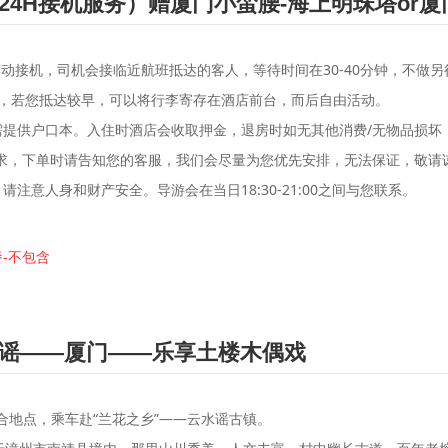
24H接机服务）赠厦门小蛮腰-海上明珠塔or
滚动接机，司机会接临近航班抵达的客人，等待时间在30-40分钟，不做
之后，若您抵达较早，可以将行李寄存在酒店前台，而后自由活动。
需提供户口本。入住时酒店会收取押金，退房时如无其他消费/无物品损坏
要求，下单时请告知您的客服，我们会尽量为您优先安排，无法保证，敬请
注意人身和财产安全。导游会在当日18:30-21:00之间与您联系。
餐-不包含
谣——厦门——乐享土楼木偶戏
合地点，乘车赴“兰花之乡”——云水谣古镇。