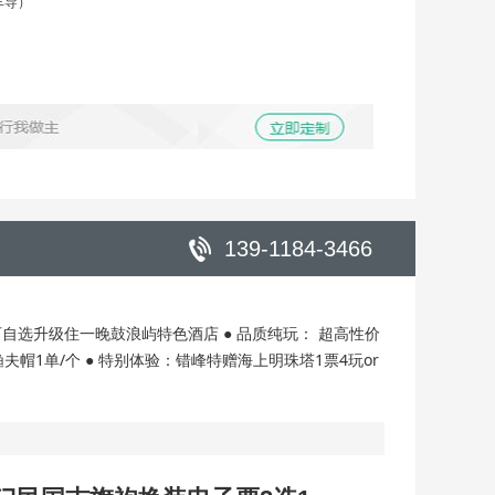
车导）
139-1184-3466
自选升级住一晚鼓浪屿特色酒店 ● 品质纯玩： 超高性价
帽1单/个 ● 特别体验：错峰特赠海上明珠塔1票4玩or