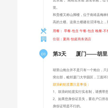
云水谣，“南靖云水谣”原名长教，
觉。
和贵楼又称山脚楼，位于南靖县梅林
高的土楼。这座土楼建在沼泽地上，用
用餐： 早餐-包含 午餐-包含 晚餐-不
住宿：夏商·怡庭商务酒店
第3天
厦门——胡里
D3
胡里山炮台并不是只有一个炮台，只
突出部，毗邻厦门大学园区，三面环
鼓浪屿轮渡票注意事项：
1、鼓浪屿轮渡实行实名制，请携带
2、如果您身份证丢失，要在户口所
身份证明是不行的。