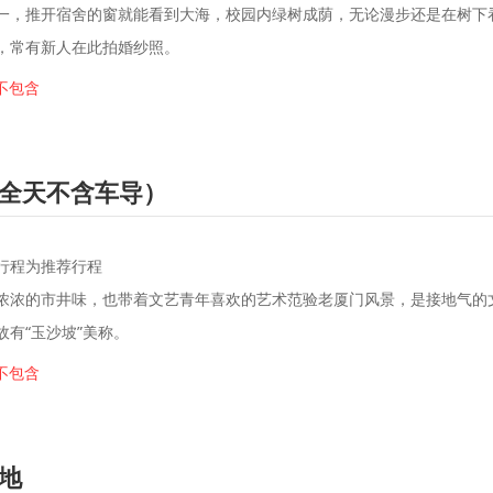
一，推开宿舍的窗就能看到大海，校园内绿树成荫，无论漫步还是在树下
，常有新人在此拍婚纱照。
-不包含
(全天不含车导）
行程为推荐行程
浓浓的市井味，也带着文艺青年喜欢的艺术范验老厦门风景，是接地气的
有“玉沙坡”美称。
-不包含
地