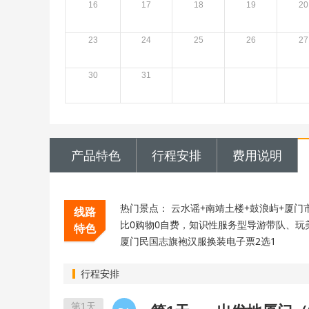
16
17
18
19
20
23
24
25
26
27
30
31
产品特色
行程安排
费用说明
热门景点： 云水谣+南靖土楼+鼓浪屿+厦门
线路
比0购物0自费，知识性服务型导游带队、玩美厦
特色
厦门民国志旗袍汉服换装电子票2选1
行程安排
第1天