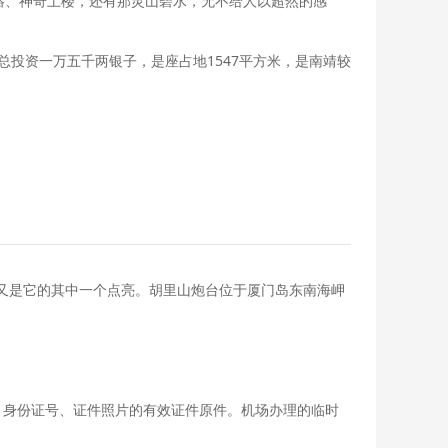
榕、神奇土楼，还有那灵山碧水，无不给人以超然的感
投资一万五千两银子，是座占地1547平方米，是南靖较
又是它的其中一个点亮。胡里山炮台位于厦门岛东南海岬
、身份证号、证件照片的有效证件原件。机场办理的临时