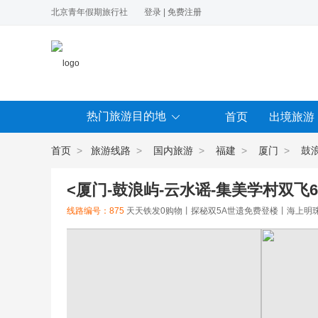
北京青年假期旅行社
登录
|
免费注册
热门旅游目的地
首页
出境旅游
首页
>
旅游线路
>
国内旅游
>
福建
>
厦门
>
鼓
<厦门-鼓浪屿-云水谣-集美学村双飞6
线路编号：875
天天铁发0购物丨探秘双5A世遗免费登楼丨海上明