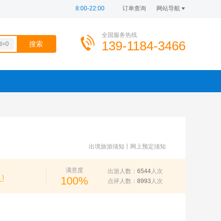
8:00-22:00
订单查询
网站导航
全国服务热线
139-1184-3466
d=0
874
672
100
392
100
出境旅游须知
丨
网上预定须知
满意度
出游人数：
6544
人次
 )
100%
点评人数：
8993
人次