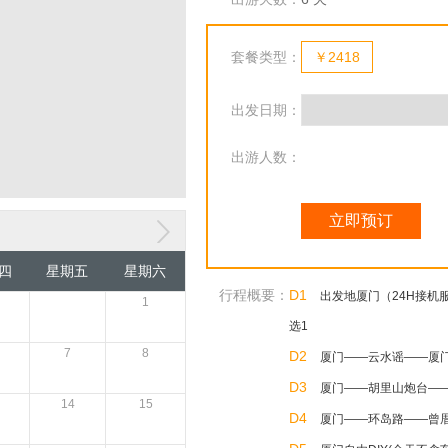
套餐类型：
￥2418
出发日期：
出游人数：
立即预订
四
星期五
星期六
行程概要：
D1
出发地厦门（24H接机
1
选1
7
8
D2
厦门——云水谣——厦
D3
厦门——胡里山炮台—
14
15
D4
厦门——环岛路——曾