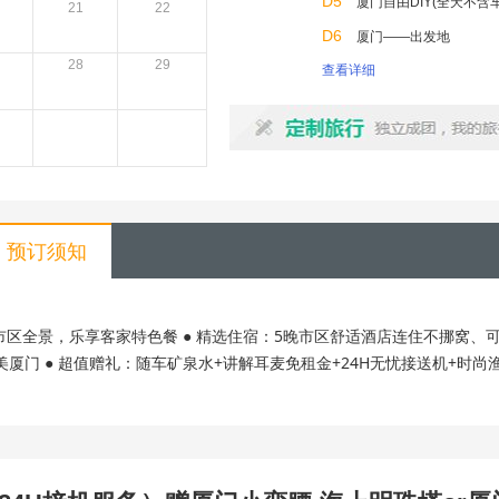
D5
厦门自由DIY(全天不含
21
22
D6
厦门——出发地
28
29
查看详细
预订须知
市区全景，乐享客家特色餐 ● 精选住宿：5晚市区舒适酒店连住不挪窝、可
门 ● 超值赠礼：随车矿泉水+讲解耳麦免租金+24H无忧接送机+时尚渔夫