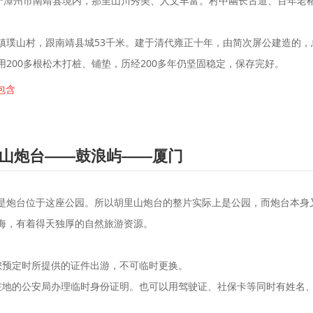
位于漳州市南靖县境内，那里山川秀美、人文丰富。村中幽长古道、百年老
镇璞山村，跟南靖县城53千米。建于清代雍正十年，由简次屏公建造的，总
200多根松木打桩、铺垫，历经200多年仍坚固稳定，保存完好。
包含
山炮台——鼓浪屿——厦门
是炮台位于这座公园。所以胡里山炮台的整片实际上是公园，而炮台本身
海，有着得天独厚的自然旅游资源。
您预定时所提供的证件出游，不可临时更换。
在地的公安局办理临时身份证明。也可以用驾驶证、社保卡等同时有姓名