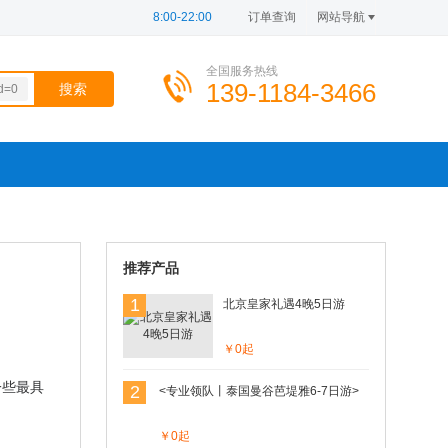
8:00-22:00
订单查询
网站导航
全国服务热线
139-1184-3466
d=0
564
150
100
246
721
100
推荐产品
1
北京皇家礼遇4晚5日游
￥0起
一些最具
2
<专业领队丨泰国曼谷芭堤雅6-7日游>
￥0起