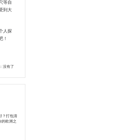
穴等自
受到大
个人探
吧！
：没有了