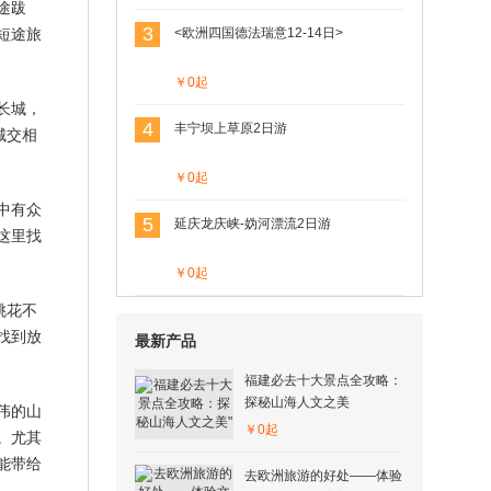
途跋
短途旅
3
<欧洲四国德法瑞意12-14日>
￥0起
长城，
4
丰宁坝上草原2日游
城交相
￥0起
中有众
5
延庆龙庆峡-妫河漂流2日游
这里找
￥0起
桃花不
找到放
最新产品
福建必去十大景点全攻略：
探秘山海人文之美
伟的山
￥0起
。尤其
能带给
去欧洲旅游的好处——体验