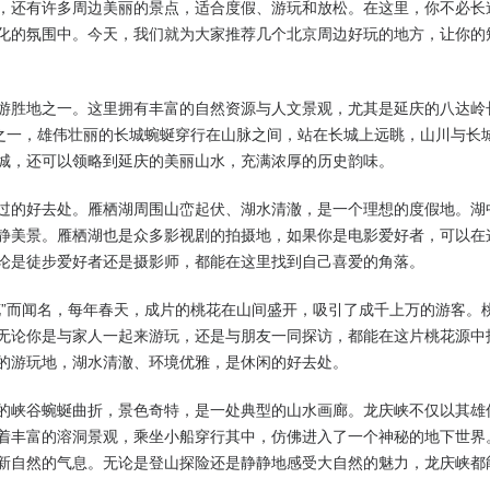
，还有许多周边美丽的景点，适合度假、游玩和放松。在这里，你不必长
化的氛围中。今天，我们就为大家推荐几个北京周边好玩的地方，让你的
游胜地之一。这里拥有丰富的自然资源与人文景观，尤其是延庆的八达岭
产之一，雄伟壮丽的长城蜿蜒穿行在山脉之间，站在长城上远眺，山川与长
城，还可以领略到延庆的美丽山水，充满浓厚的历史韵味。
过的好去处。雁栖湖周围山峦起伏、湖水清澈，是一个理想的度假地。湖
静美景。雁栖湖也是众多影视剧的拍摄地，如果你是电影爱好者，可以在
论是徒步爱好者还是摄影师，都能在这里找到自己喜爱的角落。
花”而闻名，每年春天，成片的桃花在山间盛开，吸引了成千上万的游客。
无论你是与家人一起来游玩，还是与朋友一同探访，都能在这片桃花源中
的游玩地，湖水清澈、环境优雅，是休闲的好去处。
的峡谷蜿蜒曲折，景色奇特，是一处典型的山水画廊。龙庆峡不仅以其雄
着丰富的溶洞景观，乘坐小船穿行其中，仿佛进入了一个神秘的地下世界
新自然的气息。无论是登山探险还是静静地感受大自然的魅力，龙庆峡都