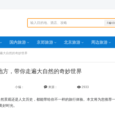
4�id
4idd=162837733
99100idd=16034
国内旅游
京郊旅游
北京旅游
周边旅游
320269
_idd=160343927
遍大自然的奇妙世界
97100idd=16056
60285
地方，带你走遍大自然的奇妙世界
小编：
来源：
2933
然景观还是人文历史，都能带给你不一样的旅行体验。本文将为您推荐
美好时光。