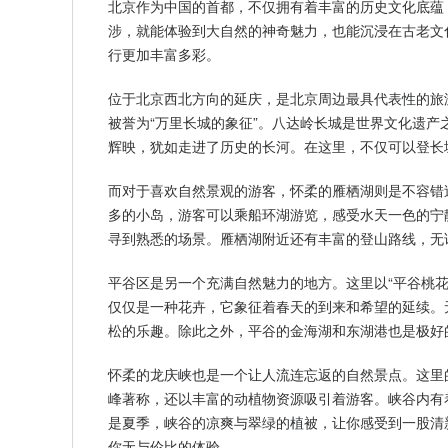
北京作为中国的首都，不仅拥有着丰富的历史文化底蕴
涉，就能体验到大自然的神奇魅力，也能沉浸在古老文
行更加丰富多彩。
位于北京西北方向的延庆，是北京周边最具代表性的旅
被誉为“万里长城的象征”。八达岭长城是世界文化遗
辉映，犹如走进了历史的长河。在这里，不仅可以登长
而对于喜欢自然景观的游客，怀柔的雁栖湖则是不容错
多的小岛，游客可以乘船环湖游览，感受水天一色的宁
寻到熟悉的场景。雁栖湖附近还有丰富的登山路线，无
平谷区是另一个充满自然魅力的地方。这里以“平谷桃
仅仅是一种花卉，它象征着春天的到来和希望的延续。
松的乐趣。除此之外，平谷的金海湖和东湖港也是极好
怀柔的龙庆峡也是一个让人流连忘返的自然景点。这里
峰著称，还以丰富的动植物资源吸引着游客。峡谷内有
是夏季，峡谷的凉爽与翠绿的植被，让你感受到一股清
你无与伦比的体验。