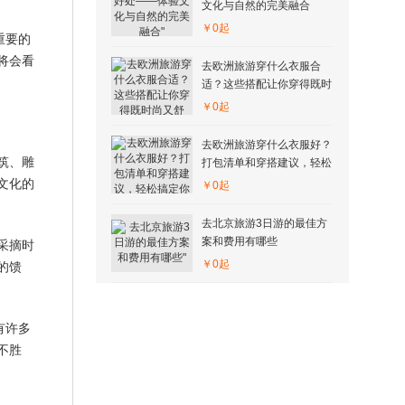
文化与自然的完美融合
￥0起
重要的
将会看
去欧洲旅游穿什么衣服合
适？这些搭配让你穿得既时
尚又舒适！
￥0起
去欧洲旅游穿什么衣服好？
筑、雕
打包清单和穿搭建议，轻松
文化的
搞定你的欧洲之旅
￥0起
去北京旅游3日游的最佳方
采摘时
案和费用有哪些
的馈
￥0起
有许多
不胜