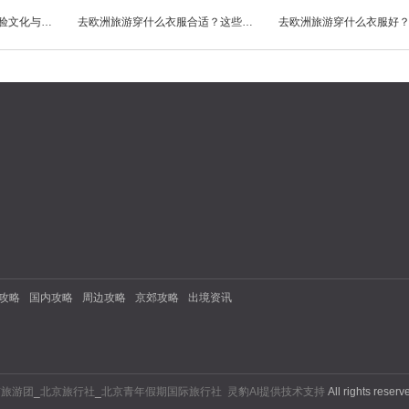
去欧洲旅游的好处——体验文化与自然的完美融合
去欧洲旅游穿什么衣服合适？这些搭配让你穿得既时尚又舒适！
攻略
国内攻略
周边攻略
京郊攻略
出境资讯
京旅游团
_
北京旅行社
_
北京青年假期国际旅行社
灵豹AI提供技术支持
All rights reser