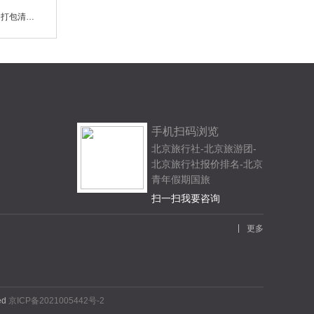
去欧洲旅游穿什么衣服好？打包清单和穿搭建议，轻松搞定你的欧洲之旅
手机扫码浏览
北京旅行社-北京旅游团-
北京旅行社报价排名-北京
青年假期国旅
扫一扫我要咨询
更多
ved
京ICP备2021005442号-2