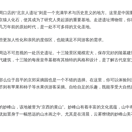
周口店的“北京人遗址”则是一个充满学术与历史意义的地方。这里是中国
京猿人化石，使其成为了研究人类起源的重要基地。走进遗址博物馆，你
几万年前的原始时代，是一处不可多得的文化圣地。
些更加人性化和亲民的度假区，也能满足不同游客的需求。
周边不可忽视的一处历史遗址。十三陵景区规模宏大，保存完好的陵墓建
代建筑，十三陵的每座皇帝墓都有其独特的风格和设计，是了解古代皇室
那么位于昌平的京郊采摘园也是一个不错的选择。在这里，你可以体验到
节则有苹果和柿子等水果供游客采摘。自给自足的乐趣，既能享受大自然
的妙峰山，该地被誉为“京西的黄山”。妙峰山有着丰富的文化底蕴，山中
犹如置身于一幅悠远的山水画之中。尤其是在清晨，云雾缭绕的妙峰山美